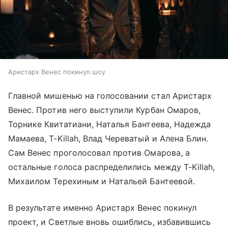
Аристарх Венес покинул шоу
Главной мишенью на голосовании стал Аристарх
Венес. Против него выступили Курбан Омаров,
Торнике Квитатиани, Наталья Бантеева, Надежда
Мамаева, T-Killah, Влад Череватый и Алена Блин.
Сам Венес проголосовал против Омарова, а
остальные голоса распределились между T-Killah,
Михаилом Терехиным и Натальей Бантеевой.
В результате именно Аристарх Венес покинул
проект, и Светлые вновь ошиблись, избавившись