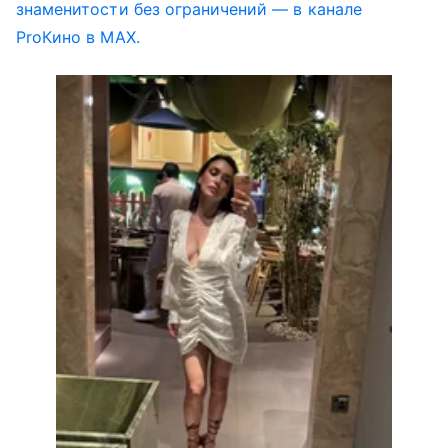
знаменитости без ограничений — в канале
ProКино в MAX.