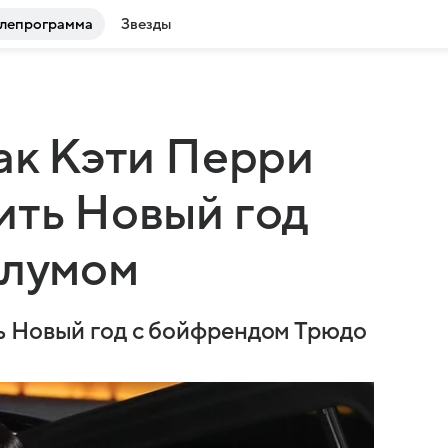
лепрограмма
Звезды
как Кэти Перри
ить Новый год
Блумом
ь Новый год с бойфрендом Трюдо