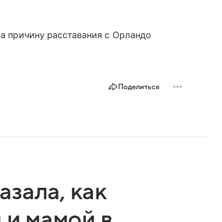
а причину расставания с Орландо
Поделиться
зала, как
 и мамой в