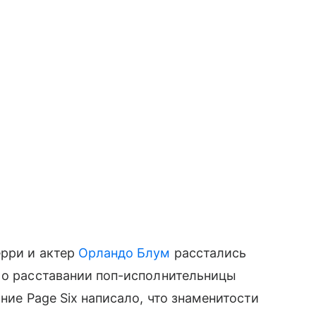
ерри и актер
Орландо Блум
расстались
 о расставании поп-исполнительницы
ние Page Six написало, что знаменитости