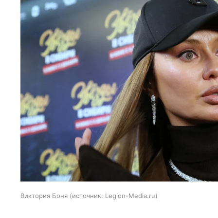
Виктория Боня
источник:
Legion-Media.ru