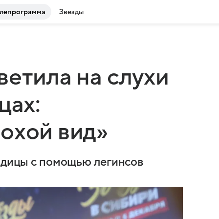
лепрограмма
Звезды
ветила на слухи
цах:
охой вид»
годицы с помощью легинсов