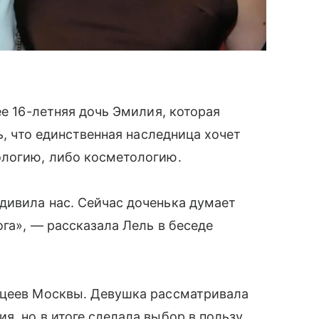
ее 16-летняя дочь Эмилия, которая
ь, что единственная наследница хочет
ологию, либо косметологию.
дивила нас. Сейчас доченька думает
га», — рассказала Лель в беседе
ицеев Москвы. Девушка рассматривала
я, но в итоге сделала выбор в пользу