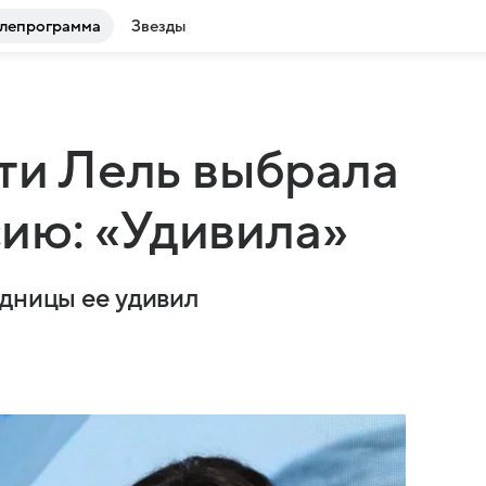
лепрограмма
Звезды
ати Лель выбрала
ию: «Удивила»
едницы ее удивил