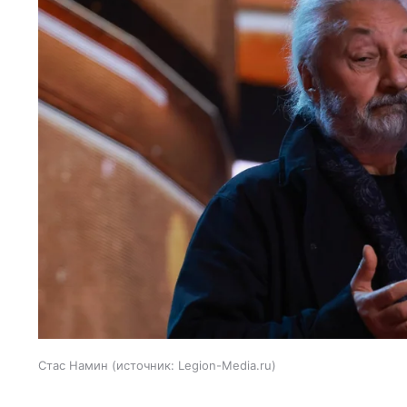
Стас Намин
источник:
Legion-Media.ru