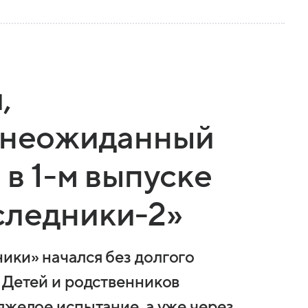
,
и неожиданный
 в 1-м выпуске
следники-2»
ики» начался без долгого
 Детей и родственников
яжелое испытание, а уже через