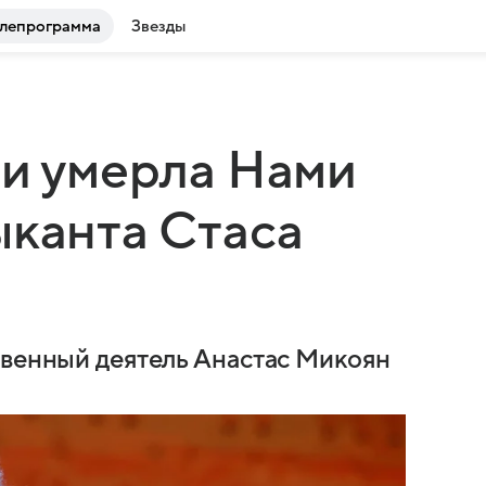
лепрограмма
Звезды
ни умерла Нами
ыканта Стаса
твенный деятель Анастас Микоян