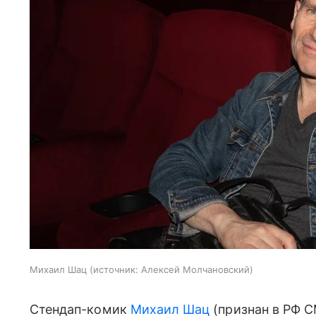
Михаил Шац
источник:
Алексей Молчановский
Стендап-комик
Михаил Шац
(признан в РФ С