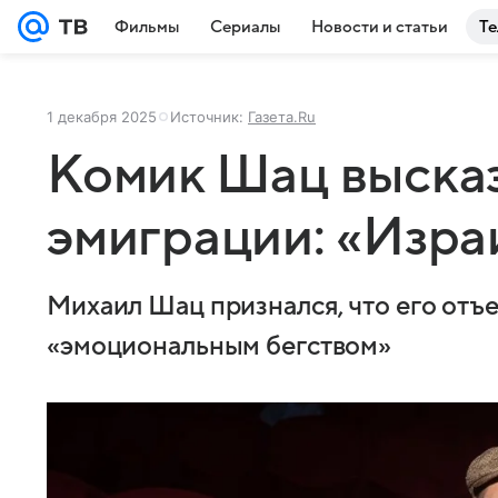
Фильмы
Сериалы
Новости и статьи
Те
1 декабря 2025
Источник:
Газета.Ru
Комик Шац высказ
эмиграции: «Изра
Михаил Шац признался, что его отъе
«эмоциональным бегством»