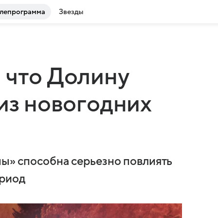
лепрограмма
Звезды
 что Долину
 из новогодних
ны» способна серьезно повлиять
ериод