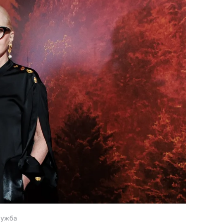
лужба