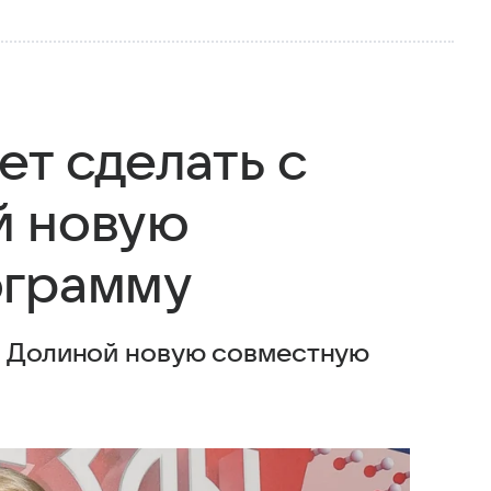
ет сделать с
й новую
ограмму
с Долиной новую совместную