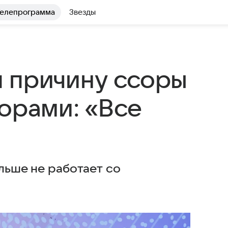
елепрограмма
Звезды
 причину ссоры
орами: «Все
ольше не работает со