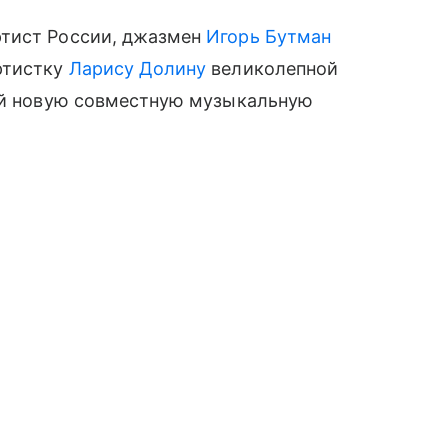
ртист России, джазмен
Игорь Бутман
ртистку
Ларису Долину
великолепной
ней новую совместную музыкальную