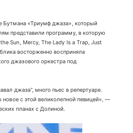
ле Бутмана «Триумф джаза», который
лям представили программу, в которую
 Sun, Mercy, The Lady Is a Trap, Just
 Публика восторженно восприняла
ого джазового оркестра под
авал джаза”, много пьес в репертуаре.
о новое с этой великолепной певицей», —
еских планах с Долиной.