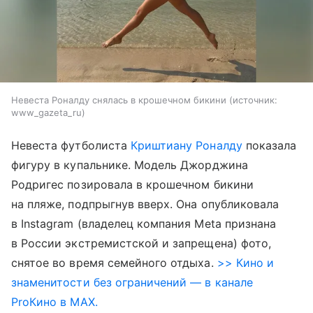
Невеста Роналду снялась в крошечном бикини
источник:
www_gazeta_ru
Невеста футболиста
Криштиану Роналду
показала
фигуру в купальнике. Модель Джорджина
Родригес позировала в крошечном бикини
на пляже, подпрыгнув вверх. Она опубликовала
в Instagram (владелец компания Meta признана
в России экстремистской и запрещена) фото,
снятое во время семейного отдыха.
>> Кино и
знаменитости без ограничений — в канале
ProКино в MAX.