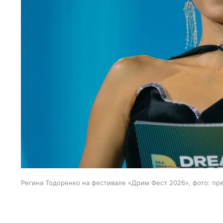
Регина Тодоренко на фестивале «Дрим Фест 2026», фото: пр