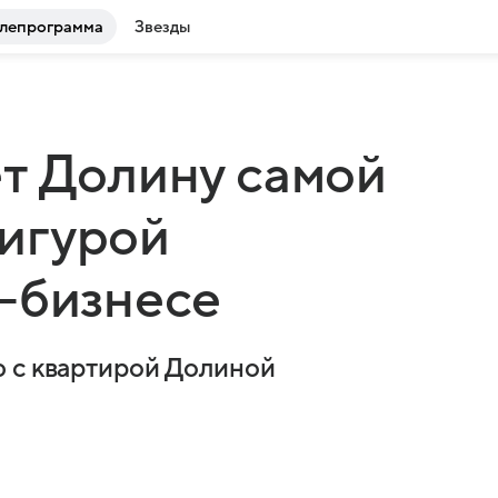
лепрограмма
Звезды
т Долину самой
игурой
-бизнесе
ю с квартирой Долиной