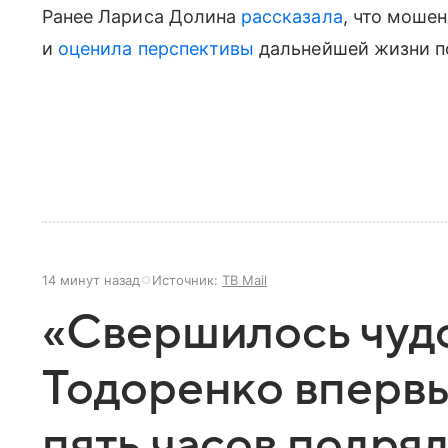
Ранее Лариса Долина
рассказала
, что мошен
и
оценила перспективы
дальнейшей жизни по
14 минут назад
Источник:
ТВ Mail
«Свершилось чудо
Тодоренко впервы
пять часов подря