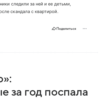
ники следили за ней и ее детьми,
сле скандала с квартирой.
Поделиться
»:
е за год поспала
д