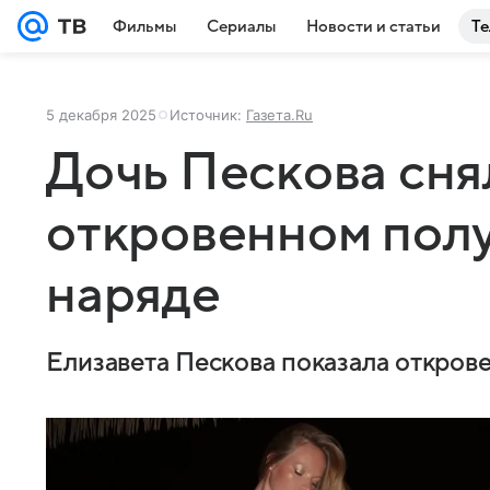
Фильмы
Сериалы
Новости и статьи
Те
5 декабря 2025
Источник:
Газета.Ru
Дочь Пескова сня
откровенном пол
наряде
Елизавета Пескова показала откров