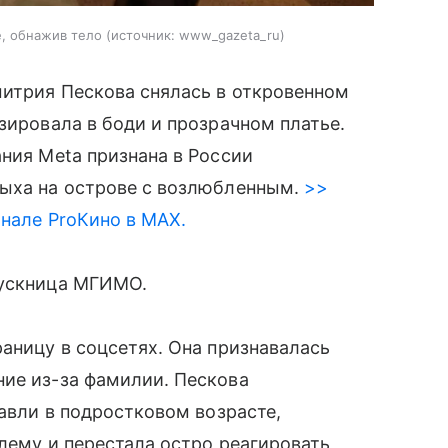
е, обнажив тело
источник:
www_gazeta_ru
митрия Пескова снялась в откровенном
зировала в боди и прозрачном платье.
ания Meta признана в России
дыха на острове с возлюбленным.
>>
анале ProКино в MAX.
пускница МГИМО.
раницу в соцсетях. Она признавалась
ние из-за фамилии. Пескова
равли в подростковом возрасте,
блему и перестала остро реагировать