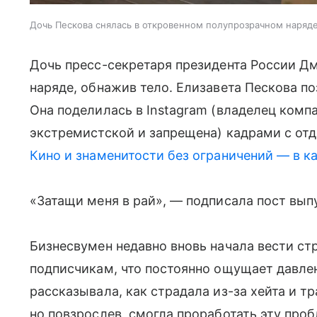
Дочь Пескова снялась в откровенном полупрозрачном наряд
Дочь пресс-секретаря президента России Д
наряде, обнажив тело. Елизавета Пескова по
Она поделилась в Instagram (владелец комп
экстремистской и запрещена) кадрами с от
Кино и знаменитости без ограничений — в к
«Затащи меня в рай», — подписала пост вы
Бизнесвумен недавно вновь начала вести ст
подписчикам, что постоянно ощущает давле
рассказывала, как страдала из-за хейта и т
но повзрослев, смогла проработать эту про