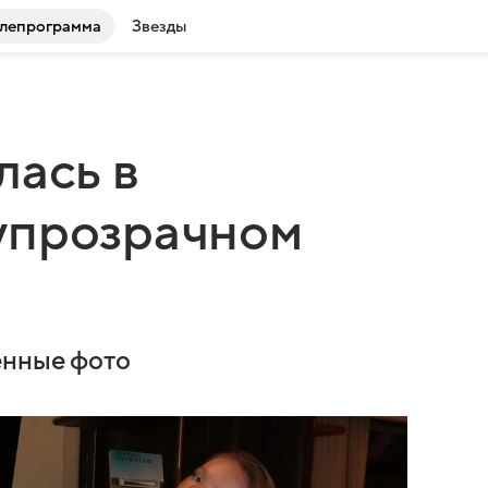
лепрограмма
Звезды
лась в
упрозрачном
енные фото