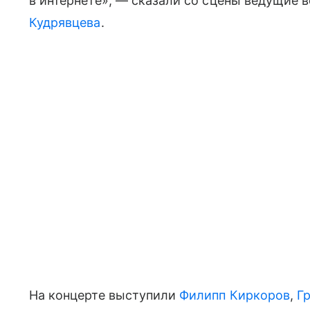
в интернете», — сказали со сцены ведущие 
Кудрявцева
.
На концерте выступили
Филипп Киркоров
,
Г