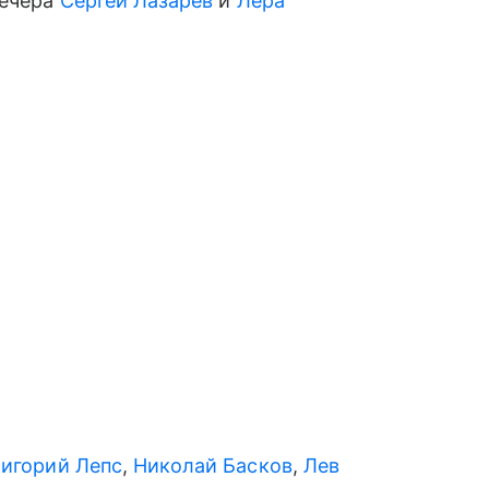
вечера
Сергей Лазарев
и
Лера
ригорий Лепс
,
Николай Басков
,
Лев