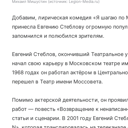
Михаил Мишустин
источник:
Legion-Media.ru
Добавим, лирическая комедия «Я шагаю по М
принесла Евгению Стеблову огромную попул
запомнился и полюбился зрителям.
Евгений Стеблов, окончивший Театральное у
начал свою карьеру в Московском театре и
1968 годах он работал актёром в Центрально
перешел в Театр имени Моссовета.
Помимо актерской деятельности, он проявил
работ — повесть «Возвращение к ненаписанно
статьи и сценарии. В 2001 году Евгений Сте
N», которая транслировалась на телеканале 