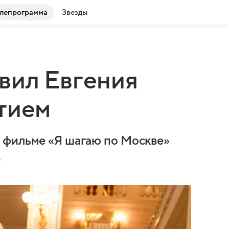
лепрограмма
Звезды
вил Евгения
тием
 фильме «Я шагаю по Москве»
е