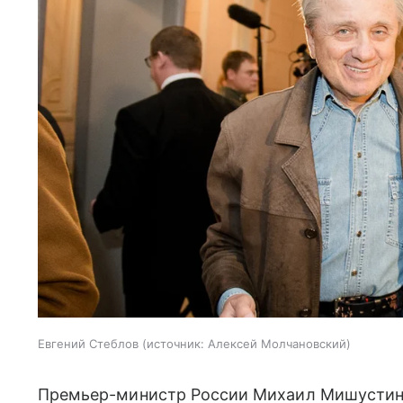
Евгений Стеблов
источник:
Алексей Молчановский
Премьер-министр России Михаил Мишустин 