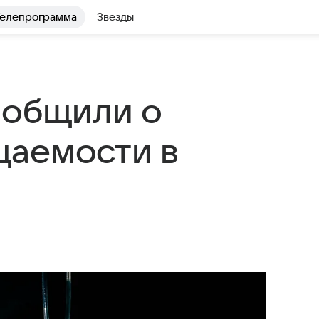
елепрограмма
Звезды
ообщили о
щаемости в