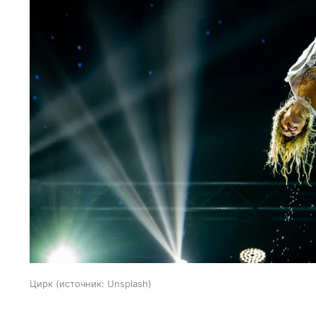
Цирк
источник:
Unsplash