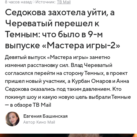
8 часов назад
Источник:
ТВ Mail
Седокова захотела уйти, а
Череватый перешел к
Темным: что было в 9-м
выпуске «Мастера игры-2»
Девятый выпуск «Мастера игры» заметно
изменил расстановку сил. Влад Череватый
согласился перейти на сторону Темных, в проект
пришел новый участник, а Курбан Омаров и Анна
Седокова оказались под таким давлением. Кто
покинул шоу и какую новую цель выбрали Темные
— в обзоре ТВ Mail
Евгения Башинская
Автор Кино Mail