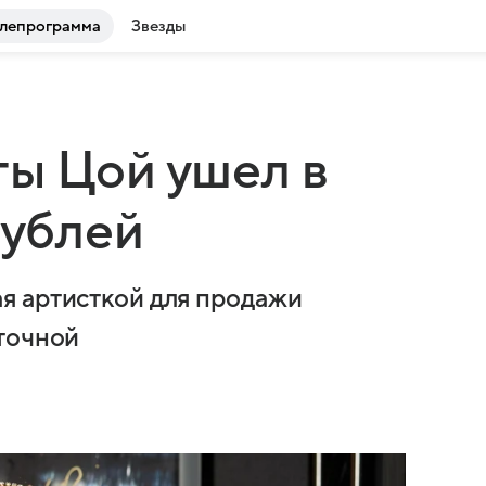
лепрограмма
Звезды
ы Цой ушел в
рублей
я артисткой для продажи
точной