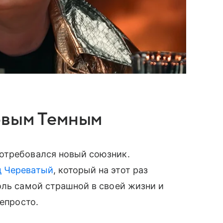
овым Темным
отребовался новый союзник.
д Череватый
, который на этот раз
оль самой страшной в своей жизни и
непросто.