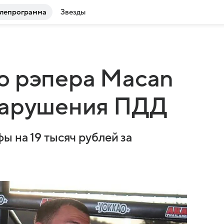
лепрограмма
Звезды
ю рэпера Macan
нарушения ПДД
ы на 19 тысяч рублей за