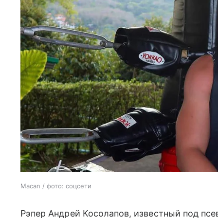
Macan / фото: соцсети
Рэпер Андрей Косолапов, известный под пс