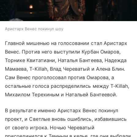
Аристарх Венес покинул шоу
Главной мишенью на голосовании стал Аристарх
Венес. Против него выступили Курбан Омаров,
Торнике Квитатиани, Наталья Бантеева, Надежда
Мамаева, T-Killah, Влад Череватый и Алена Блин.
Сам Венес проголосовал против Омарова, а
остальные голоса распределились между T-Killah,
Михаилом Терехиным и Натальей Бантеевой.
В результате именно Аристарх Венес покинул
проект, и Светлые вновь ошиблись, избавившись
от своего игрока. Ночью Череватый
присоединился к Темным в келье, где они выбрали