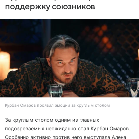
поддержку союзников
Курбан Омаров проявил эмоции за круглым столом
За круглым столом одним из главных
подозреваемых неожиданно стал Курбан Омаров.
Особенно активно против него выступала Алена