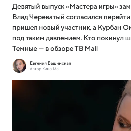
Девятый выпуск «Мастера игры» зам
Влад Череватый согласился перейти 
пришел новый участник, а Курбан О
под таким давлением. Кто покинул 
Темные — в обзоре ТВ Mail
Евгения Башинская
Автор Кино Mail