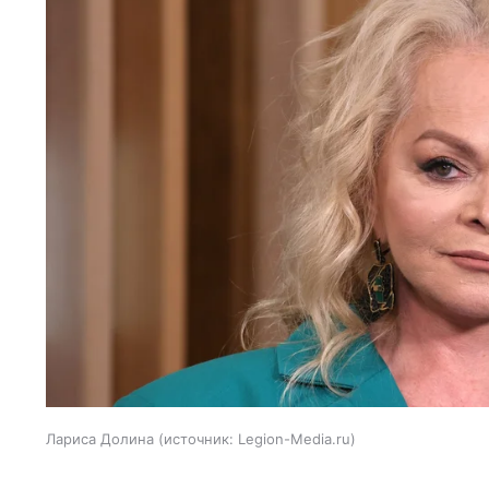
Лариса Долина
источник:
Legion-Media.ru