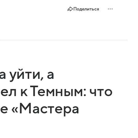
Поделиться
 уйти, а
л к Темным: что
ке «Мастера