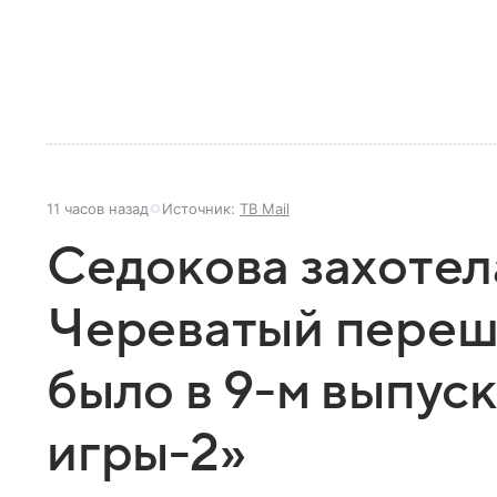
11 часов назад
Источник:
ТВ Mail
Седокова захотела
Череватый переше
было в 9-м выпус
игры-2»