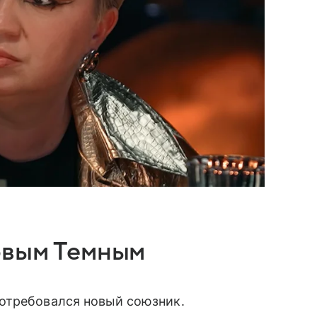
овым Темным
отребовался новый союзник.