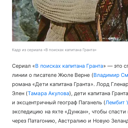
Кадр из сериала «В поисках капитана Гранта»
Сериал «
В поисках капитана Гранта
» — это 
линии о писателе Жюле Верне (
Владимир С
романа «Дети капитана Гранта». Лорд Гленар
Элен (
Тамара Акулова
), дети капитана Гранта
и эксцентричный географ Паганель (
Лембит 
экспедицию на яхте «Дункан», чтобы спасти
через Патагонию, Австралию и Новую Зелан