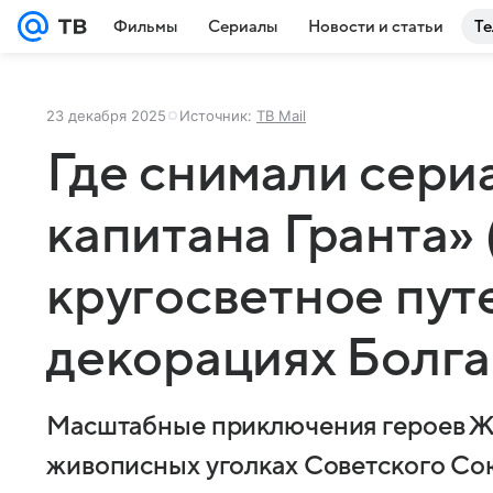
Фильмы
Сериалы
Новости и статьи
Те
23 декабря 2025
Источник:
ТВ Mail
Где снимали сери
капитана Гранта» 
кругосветное пут
декорациях Болг
Масштабные приключения героев Ж
живописных уголках Советского Со