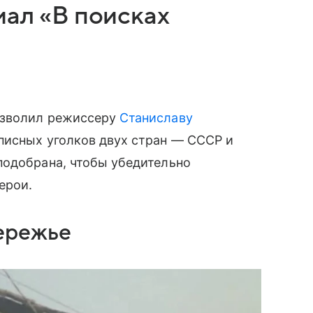
иал «В поисках
озволил режиссеру
Станиславу
писных уголков двух стран — СССР и
подобрана, чтобы убедительно
герои.
ережье