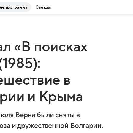
лепрограмма
Звезды
ал «В поисках
(1985):
ешествие в
арии и Крыма
юля Верна были сняты в
юза и дружественной Болгарии.