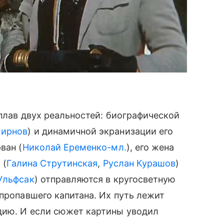
сплав двух реальностей: биографической
мирнов
) и динамичной экранизации его
ван (
Николай Еременко-мл.
), его жена
 (
Галина Струтинская
,
Руслан Курашов
)
Ульфсак
) отправляются в кругосветную
 пропавшего капитана. Их путь лежит
дию. И если сюжет картины уводил