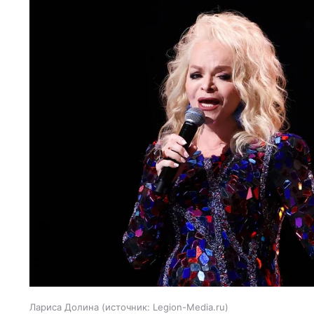
Лариса Долина
источник:
Legion-Media.ru