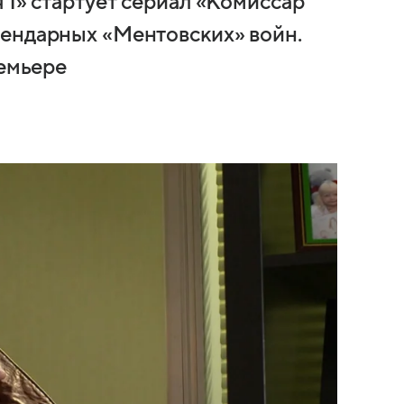
 1» стартует сериал «Комиссар
гендарных «Ментовских» войн.
ремьере