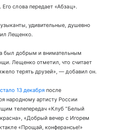
Его слова передает «Абзац».
музыканты, удивительные, душевно
ил Лещенко.
гда был добрым и внимательным
ощи. Лещенко отметил, что считает
жело терять друзей», — добавил он.
 стало 13 декабря
после
ря народному артисту России
дущим телепередач «Клуб “Белый
екрасна», «Добрый вечер с Игорем
ектакле «Прощай, конферансье!»