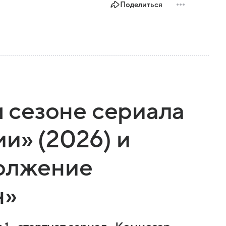
Поделиться
м сезоне сериала
и» (2026) и
должение
н»