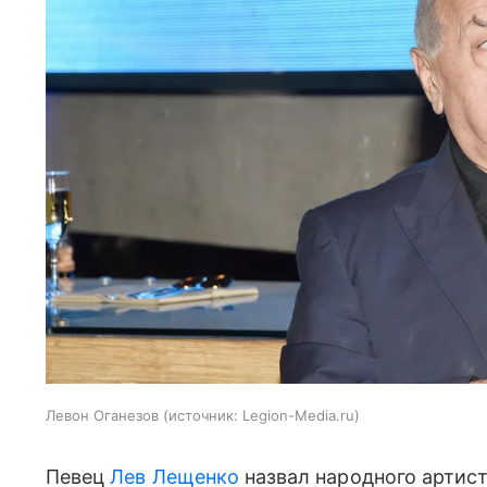
Левон Оганезов
источник:
Legion-Media.ru
Певец
Лев Лещенко
назвал народного артис