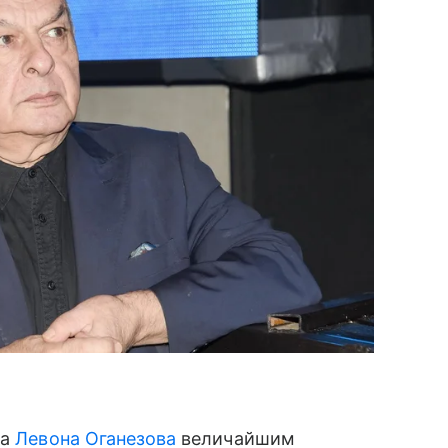
та
Левона Оганезова
величайшим