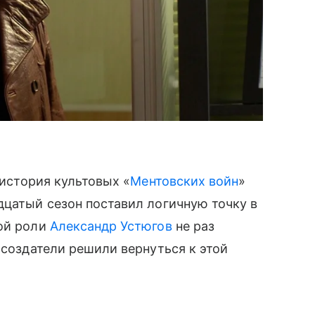
 история культовых «
Ментовских войн
»
дцатый сезон поставил логичную точку в
ной роли
Александр Устюгов
не раз
 создатели решили вернуться к этой