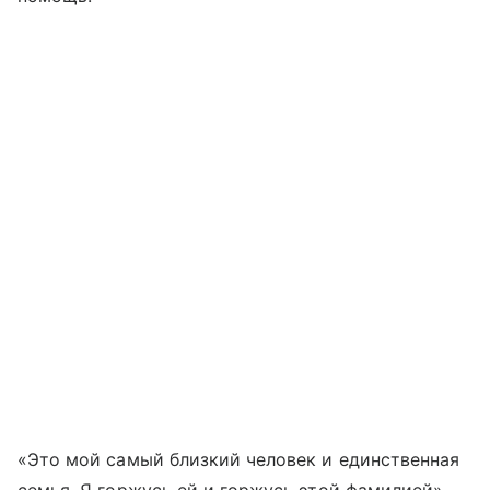
«Это мой самый близкий человек и единственная
семья. Я горжусь ей и горжусь этой фамилией», —