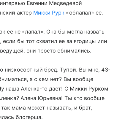
интервью Евгении Медведевой
анский актер
Микки Рурк
«облапал» ее.
рк ее не «лапал». Она бы могла назвать
 если бы тот схватил ее за ягодицы или
еведущей, они просто обнимались.
о низкосортный бред. Тупой. Вы мне, 43-
бниматься, а с кем нет? Вы вообще
Ну наша Аленка-то дает! С Микки Рурком
 Аленка? Алена Юрьевна! Ты кто вообще
я так мама может называть, и брат,
илась блогерша.