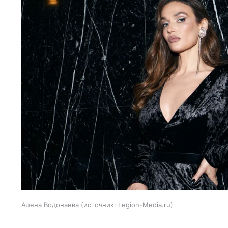
Алена Водонаева
источник:
Legion-Media.ru