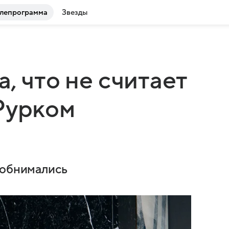
лепрограмма
Звезды
, что не считает
Рурком
 обнимались