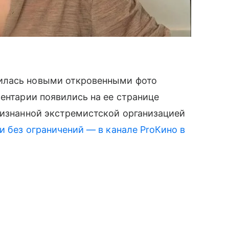
илась новыми откровенными фото
ментарии появились на ее странице
ризнанной экстремистской организацией
и без ограничений — в канале ProКино в