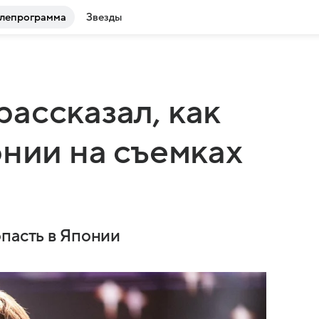
лепрограмма
Звезды
ассказал, как
онии на съемках
опасть в Японии