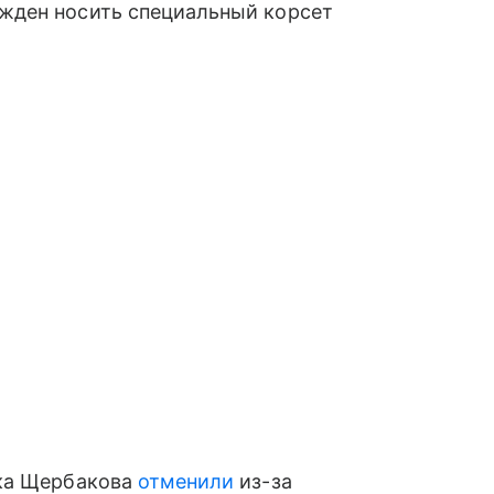
жден носить специальный корсет
ика Щербакова
отменили
из-за