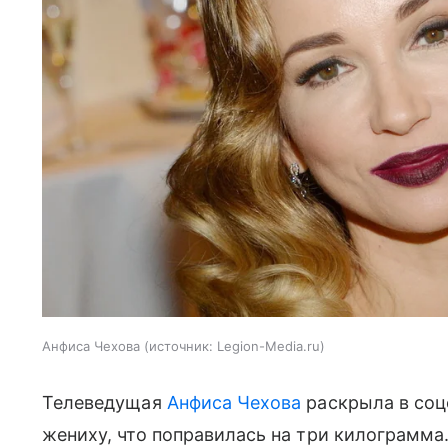
Анфиса Чехова
источник:
Legion-Media.ru
Телеведущая
Анфиса Чехова
раскрыла в соц
жениху, что поправилась на три килограмм