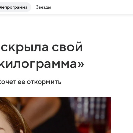
лепрограмма
Звезды
аскрыла свой
 килограмма»
хочет ее откормить