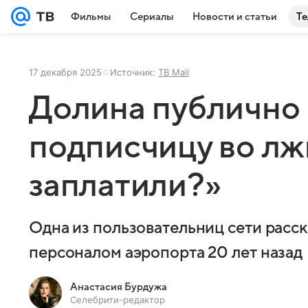
Фильмы
Сериалы
Новости и статьи
Те
17 декабря 2025
Источник:
ТВ Mail
Долина публично
подписчицу во лж
заплатили?»
Одна из пользовательниц сети расска
персоналом аэропорта 20 лет назад
Анастасия Бурдужа
Селебрити-редактор