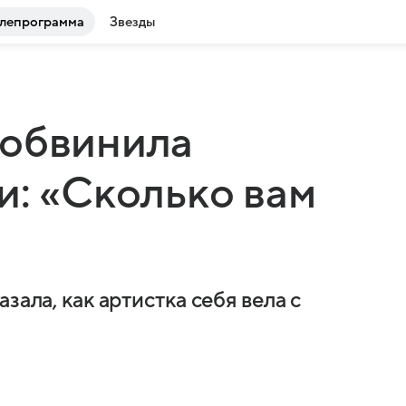
лепрограмма
Звезды
 обвинила
и: «Сколько вам
зала, как артистка себя вела с