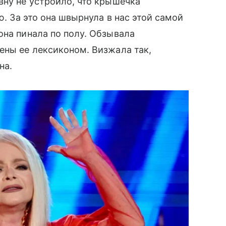
вну не устроило, что крышечка
ю. За это она швырнула в нас этой самой
она пинала по полу. Обзывала
ены ее лексиконом. Визжала так,
на.