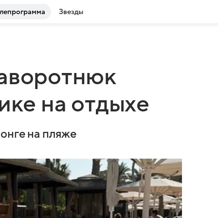
лепрограмма
Звезды
Заворотнюк
ике на отдыхе
онге на пляже