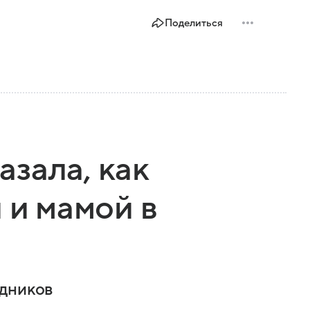
Поделиться
зала, как
 и мамой в
едников