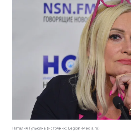
Наталия Гулькина
источник:
Legion-Media.ru