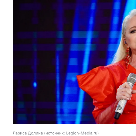
Лариса Долина
источник:
Legion-Media.ru