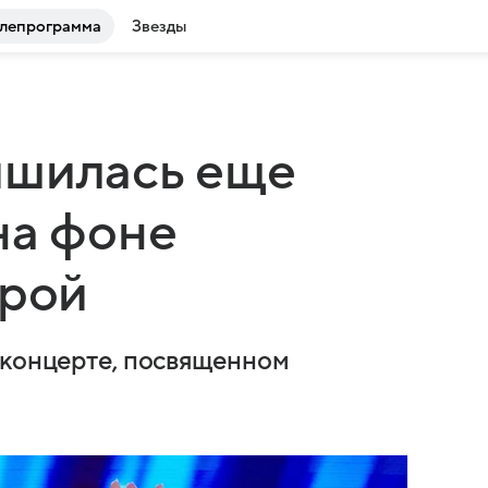
лепрограмма
Звезды
ишилась еще
на фоне
ирой
 концерте, посвященном