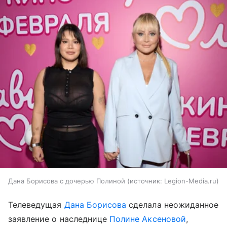
Дана Борисова с дочерью Полиной
источник:
Legion-Media.ru
Телеведущая
Дана Борисова
сделала неожиданное
заявление о наследнице
Полине Аксеновой
,