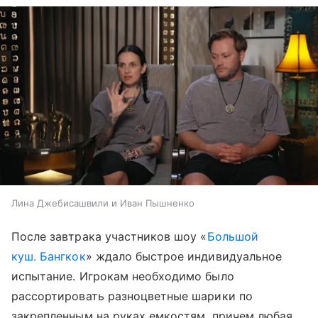
Лина Джебисашвили и Иван Пышненко
После завтрака участников шоу «
Большой
куш. Бангкок
» ждало быстрое индивидуальное
испытание. Игрокам необходимо было
рассортировать разноцветные шарики по
закрепленным на руках емкостям, причем любая