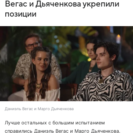
Вегас и Дьяченкова укрепили
позиции
Даниэль Вегас и Марго Дьяченкова
Лучше остальных с большим испытанием
справились Даниэль Вегас и Марго Дьяченкова.