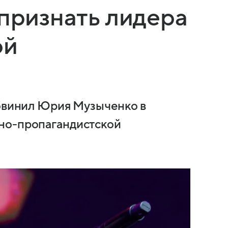
 признать лидера
ой
обвинил Юрия Музыченко в
но-пропагандистской