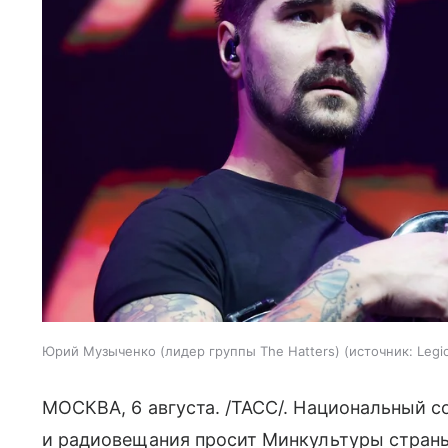
Юрий Музыченко (лидер группы The Hatters)
источник:
Legi
МОСКВА, 6 августа. /ТАСС/. Национальный с
и радиовещания просит Минкультуры страны