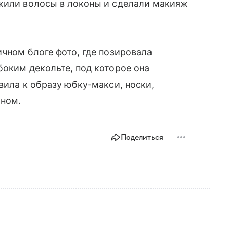
ожили волосы в локоны и сделали макияж
ичном блоге фото, где позировала
боким декольте, под которое она
вила к образу юбку-макси, носки,
оном.
Поделиться