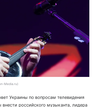
on-Media.ru
овет Украины по вопросам телевидения
 внести российского музыканта, лидера