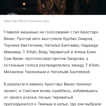
Аристарх Венес покинул шоу
Главной мишенью на голосовании стал Аристарх
Венес. Против него выступили Курбан Омаров,
Торнике Квитатиани, Наталья Бантеева, Надежда
Мамаева, T-Killah, Влад Череватый и Алена Блин.
Сам Венес проголосовал против Омарова, а
остальные голоса распределились между T-Killah,
Михаилом Терехиным и Натальей Бантеевой.
В результате именно Аристарх Венес покинул
проект, и Светлые вновь ошиблись, избавившись
от своего игрока. Ночью Череватый
присоединился к Темным в келье, где они выбрали