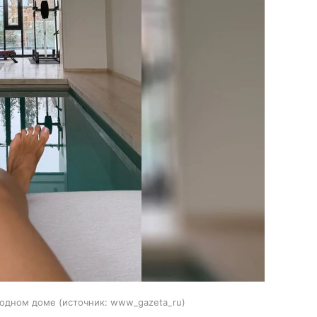
родном доме
источник:
www_gazeta_ru