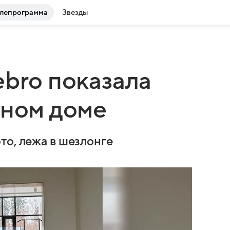
лепрограмма
Звезды
ebro показала
дном доме
то, лежа в шезлонге