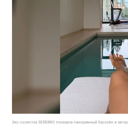
Экс-солистка SEREBRO показала панорамный бассейн в заго