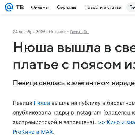
Фильмы
Сериалы
Новости и статьи
Те
24 декабря 2025
Источник:
Газета.Ru
Нюша вышла в све
платье с поясом и
Певица снялась в элегантном наряде
Певица
Нюша
вышла на публику в бархатном
опубликовала кадры в Instagram (владелец 
экстремистской и запрещена).
>> Кино и зна
ProКино в MAX.