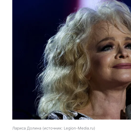
Лариса Долина
источник:
Legion-Media.ru