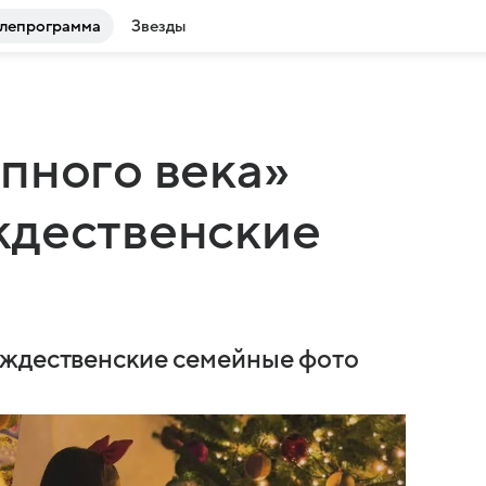
лепрограмма
Звезды
пного века»
ждественские
ождественские семейные фото