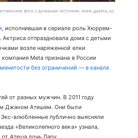
ественские фото с дочерьми
источник:
www_gazeta_ru
и
, исполнившая в сериале роль Хюррем-
. Актриса отпраздновала дома с детьми
очками возле наряженной елки
ц компания Meta признана в России
менитости без ограничений — в канале
ей от разных мужчин. В 2011 году
ном Джаном Атешем. Они были
ь. Экс-влюбленные публично выясняли
везда «Великолепного века» узнала,
 от Атеша дочь Лару.