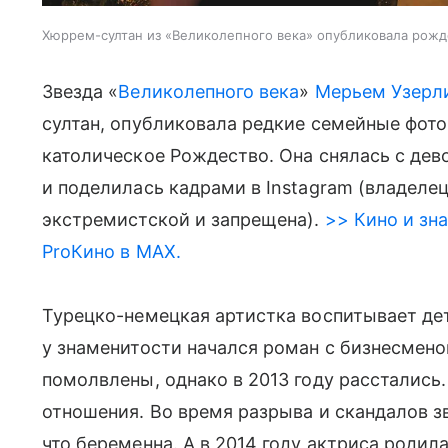
Хюррем-султан из «Великолепного века» опубликовала рожд
Звезда «
Великолепного века
»
Мерьем Узерл
султан, опубликовала редкие семейные фото
католическое Рождество. Она снялась с дев
и поделилась кадрами в Instagram (владеле
экстремистской и запрещена).
>> Кино и зна
ProКино в MAX.
Турецко-немецкая артистка воспитывает дет
у знаменитости начался роман с бизнесме
помолвлены, однако в 2013 году рассталис
отношения. Во время разрыва и скандалов з
что беременна. А в 2014 году актриса родила