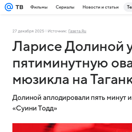
Фильмы
Сериалы
Новости и статьи
Те
27 декабря 2025
Источник:
Газета.Ru
Ларисе Долиной 
пятиминутную ов
мюзикла на Таган
Долиной аплодировали пять минут и
«Суини Тодд»