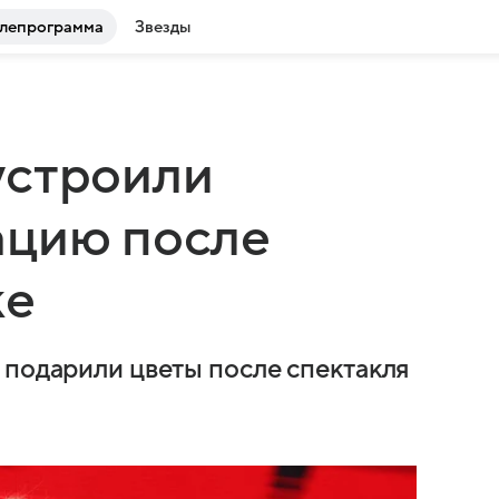
лепрограмма
Звезды
устроили
ацию после
ке
 подарили цветы после спектакля