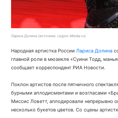
Лариса Долина
источник:
Legion-Media.ru
Народная артистка России
Лариса Долина
со
главной роли в мюзикле «Суини Тодд, манья
сообщает корреспондент РИА Новости.
Поклон артистов после пятничного спектакля
бурными аплодисментами и возгласами «Бра
Миссис Ловетт, аплодировали непрерывно о
несколько букетов цветов. Со сцены артист