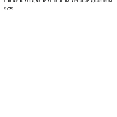
вокальное отделение в первом в России джазовом
вузе.