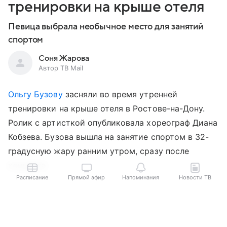
тренировки на крыше отеля
Певица выбрала необычное место для занятий
спортом
Соня Жарова
Автор ТВ Mail
Ольгу Бузову
засняли во время утренней
тренировки на крыше отеля в Ростове-на-Дону.
Ролик с артисткой опубликовала хореограф Диана
Кобзева. Бузова вышла на занятие спортом в 32-
градусную жару ранним утром, сразу после
концерта.
Расписание
Прямой эфир
Напоминания
Новости ТВ
Выберите комментарий
Выберите комментарий
Выберите комментарий