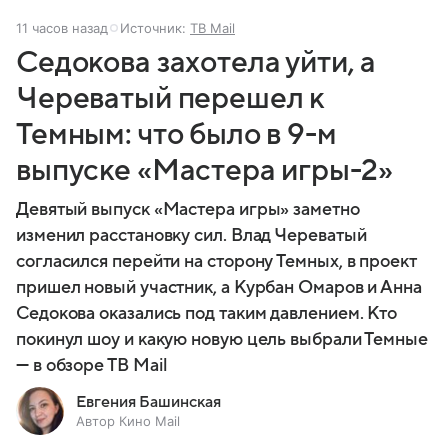
11 часов назад
Источник:
ТВ Mail
Седокова захотела уйти, а
Череватый перешел к
Темным: что было в 9-м
выпуске «Мастера игры-2»
Девятый выпуск «Мастера игры» заметно
изменил расстановку сил. Влад Череватый
согласился перейти на сторону Темных, в проект
пришел новый участник, а Курбан Омаров и Анна
Седокова оказались под таким давлением. Кто
покинул шоу и какую новую цель выбрали Темные
— в обзоре ТВ Mail
Евгения Башинская
Автор Кино Mail