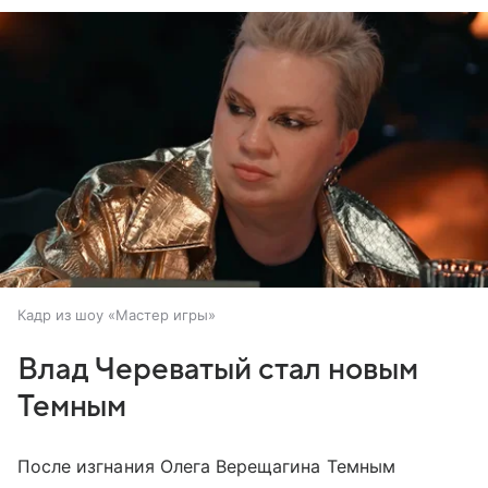
Кадр из шоу «Мастер игры»
Влад Череватый стал новым
Темным
После изгнания Олега Верещагина Темным