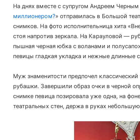
На днях вместе с супругом Андреем Черным
миллионером?
» отправилась в Большой теа
снимков. На фото исполнительница хита «Вн
стоя напротив зеркала. На Карауловой — ру
пышная черная юбка с воланами и полусапо
певицы гладкая укладка и нежные длинные с
Муж знаменитости предпочел классический t
рубашки. Завершили образ очки в черной оп
снимке певица позировала уже одна, на фон
театральных стен, держа в руках небольшу