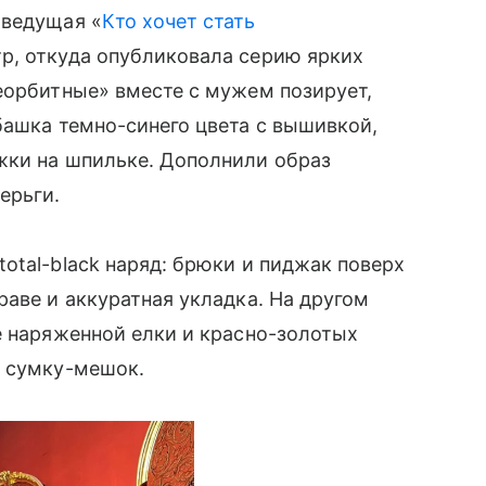
 ведущая «
Кто хочет стать
тр, откуда опубликовала серию ярких
еорбитные» вместе с мужем позирует,
башка темно-синего цвета с вышивкой,
жки на шпильке. Дополнили образ
ерьги.
otal-black наряд: брюки и пиджак поверх
раве и аккуратная укладка. На другом
е наряженной елки и красно-золотых
ю сумку-мешок.