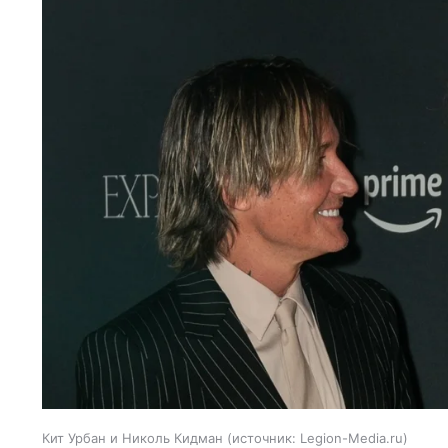
Кит Урбан и Николь Кидман
источник:
Legion-Media.ru