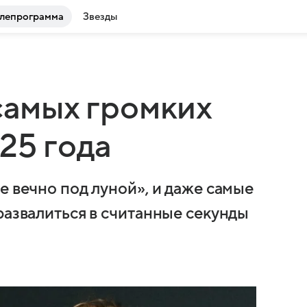
лепрограмма
Звезды
самых громких
25 года
е вечно под луной», и даже самые
развалиться в считанные секунды