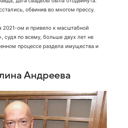
авда, дата свадьбы была отодвинута.
сстались, обвинив во многом прессу.
в 2021-ом и привело к масштабной
, судя по всему, больше двух лет не
венном процессе раздела имущества и
лина Андреева