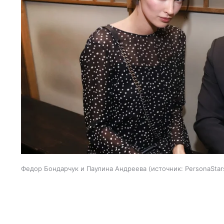
Федор Бондарчук и Паулина Андреева
источник:
PersonaStar