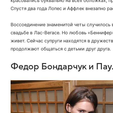
красовались буквально на всех обложках, пр
Спустя два года Лопес и Аффлек внезапно ра
Воссоединение знаменитой четы случилось 
свадьбе в Лас-Вегасе. Но любовь «Беннифер»
живет. Сейчас супруги находятся в дружест
продолжают общаться с детьми друг друга.
Федор Бондарчук и Пау