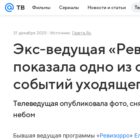
Фильмы
Сериалы
Новости и статьи
Те
31 декабря 2025
Источник:
Газета.Ru
Экс-ведущая «Ре
показала одно из 
событий уходящег
Телеведущая опубликовала фото, сн
небом
Бывшая ведущая программы «
Ревизорро
»
Е