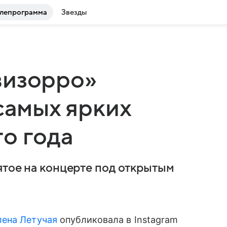
лепрограмма
Звезды
визорро»
самых ярких
о года
ятое на концерте под открытым
лена Летучая
опубликовала в Instagram