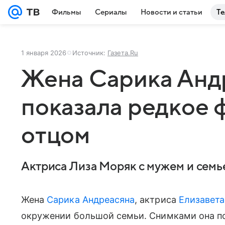
Фильмы
Сериалы
Новости и статьи
Те
1 января 2026
Источник:
Газета.Ru
Жена Сарика Анд
показала редкое 
отцом
Актриса Лиза Моряк с мужем и семь
Жена
Сарика Андреасяна
, актриса
Елизавет
окружении большой семьи. Снимками она по