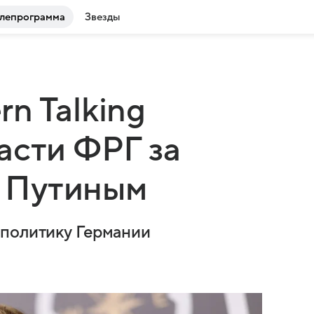
лепрограмма
Звезды
n Talking
асти ФРГ за
с Путиным
 политику Германии