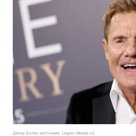
Дитер Болен
источник:
Legion-Media.ru