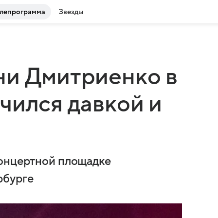
лепрограмма
Звезды
ни Дмитриенко в
чился давкой и
концертной площадке
рбурге