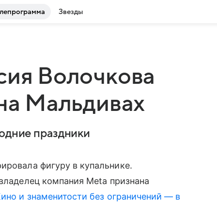
лепрограмма
Звезды
сия Волочкова
 на Мальдивах
годние праздники
ровала фигуру в купальнике.
(владелец компания Meta признана
ино и знаменитости без ограничений — в