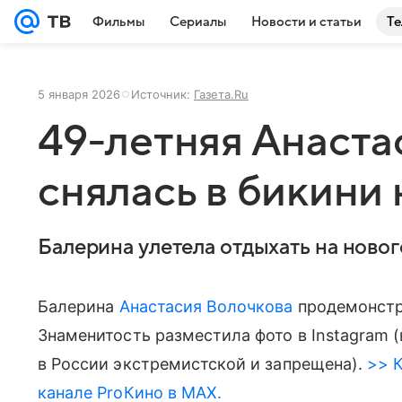
Фильмы
Сериалы
Новости и статьи
Те
5 января 2026
Источник:
Газета.Ru
49-летняя Анаста
снялась в бикини
Балерина улетела отдыхать на ново
Балерина
Анастасия Волочкова
продемонстри
Знаменитость разместила фото в Instagram 
в России экстремистской и запрещена).
>> К
канале ProКино в MAX.