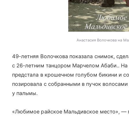
Анастасия Волочкова на Ма
49-летняя Волочкова показала снимок, сде
с 26-летним танцором Марчелом Абаби.. На
предстала в крошечном голубом бикини и с
позировала с собранными в пучок волосами 
у пальмы.
«Любимое райское Мальдивское место», — 