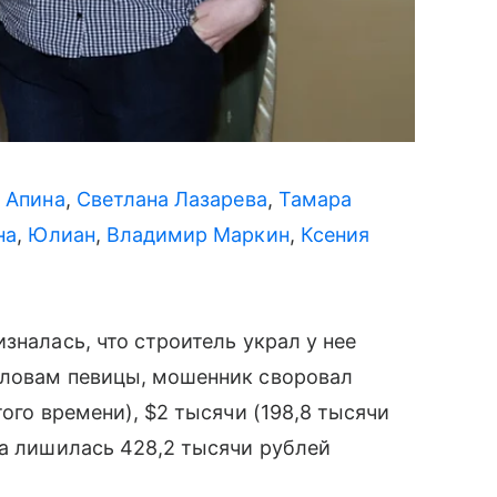
 Апина
,
Светлана Лазарева
,
Тамара
на
,
Юлиан
,
Владимир Маркин
,
Ксения
зналась, что строитель украл у нее
словам певицы, мошенник своровал
того времени), $2 тысячи (198,8 тысячи
ка лишилась 428,2 тысячи рублей